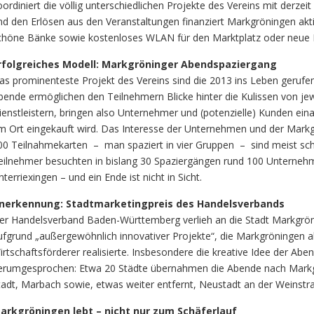
oordiniert die völlig unterschiedlichen Projekte des Vereins mit derzei
nd den Erlösen aus den Veranstaltungen finanziert Markgröningen aktiv
chöne Bänke sowie kostenloses WLAN für den Marktplatz oder neue Kü
rfolgreiches Modell: Markgröninger Abendspaziergang
as prominenteste Projekt des Vereins sind die 2013 ins Leben geruf
bende ermöglichen den Teilnehmern Blicke hinter die Kulissen von jew
ienstleistern, bringen also Unternehmer und (potenzielle) Kunden eina
m Ort eingekauft wird. Das Interesse der Unternehmen und der Markg
00 Teilnahmekarten – man spaziert in vier Gruppen – sind meist sc
eilnehmer besuchten in bislang 30 Spaziergängen rund 100 Unternehmen
nterriexingen – und ein Ende ist nicht in Sicht.
nerkennung: Stadtmarketingpreis des Handelsverbands
er Handelsverband Baden-Württemberg verlieh an die Stadt Markgrön
ufgrund „außergewöhnlich innovativer Projekte“, die Markgröningen 
irtschaftsförderer realisierte. Insbesondere die kreative Idee der Abe
erumgesprochen: Etwa 20 Städte übernahmen die Abende nach Markgr
tadt, Marbach sowie, etwas weiter entfernt, Neustadt an der Weinstr
arkgröningen lebt – nicht nur zum Schäferlauf