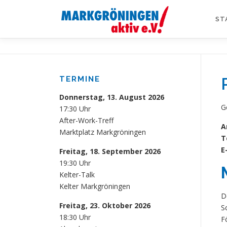
Zum
Inhalt
ST
springen
TERMINE
Donnerstag, 13. August 2026
G
17:30 Uhr
After-Work-Treff
A
Marktplatz Markgröningen
T
E
Freitag, 18. September 2026
19:30 Uhr
Kelter-Talk
Kelter Markgröningen
D
Freitag, 23. Oktober 2026
S
18:30 Uhr
F