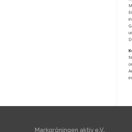
M
E
i
G
u
D
K
N
o
A
i
Markgröningen aktiv e.V.