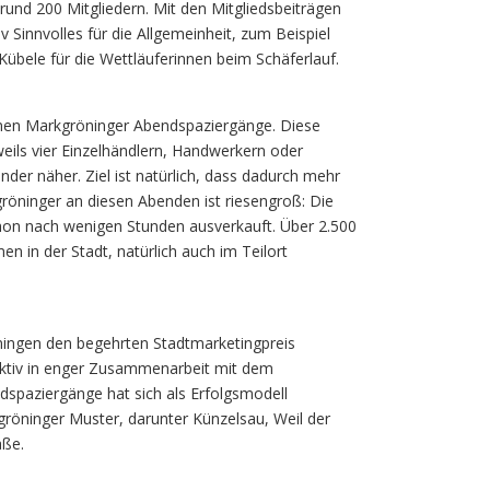
t rund 200 Mitgliedern. Mit den Mitgliedsbeiträgen
 Sinnvolles für die Allgemeinheit, zum Beispiel
bele für die Wettläuferinnen beim Schäferlauf.
enen Markgröninger Abendspaziergänge. Diese
eils vier Einzelhändlern, Handwerkern oder
nder näher. Ziel ist natürlich, dass dadurch mehr
röninger an diesen Abenden ist riesengroß: Die
hon nach wenigen Stunden ausverkauft. Über 2.500
 in der Stadt, natürlich auch im Teilort
ingen den begehrten Stadtmarketingpreis
aktiv in enger Zusammenarbeit mit dem
ndspaziergänge hat sich als Erfolgsmodell
öninger Muster, darunter Künzelsau, Weil der
aße.