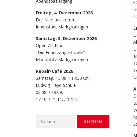
Abendspaziergang
k
u
Freitag, 4. Dezember 2026
s
Der Nikolaus kommt
Innenstadt Markgröningen
E
D
Samstag, 5. Dezember 2026
A
Open-Air-Kino
D
„Die Feuerzangenbowle“
a
Marktplatz Markgröningen
1
T
Repair-Café 2026
U
Samstag, 13:30 – 17:30 Uhr
Ludwig-Heyd-Schule
A
08.08. / 19.09.
D
17.10. / 21.11. / 12.12.
a
W
h
Suchen
S
nach:
M