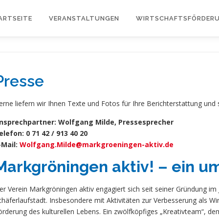
ARTSEITE
VERANSTALTUNGEN
WIRTSCHAFTSFÖRDER
Presse
erne liefern wir Ihnen Texte und Fotos für Ihre Berichterstattung und
nsprechpartner: Wolfgang Milde, Pressesprecher
elefon: 0 71 42 / 913 40 20
-Mail:
Wolfgang.Milde@markgroeningen-aktiv.de
Markgröningen aktiv! – ein um
er Verein Markgröningen aktiv engagiert sich seit seiner Gründung im 
chäferlaufstadt. Insbesondere mit Aktivitäten zur Verbesserung als Wi
örderung des kulturellen Lebens. Ein zwölfköpfiges „Kreativteam“, de