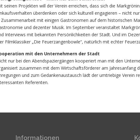
it seinen Projekten will der Verein erreichen, dass sich die Markgröninge
inkaufsverhalten überdenken oder sich kulturell engagieren – nicht 
n Zusammenarbeit mit einigen Gastronomen auf dem historischen Mark
astronomie und dezenter Musik. Im September veranstaltet Markgrönin
nd Interviews mit bekannten Persönlichkeiten der Stadt. Und im Deze
er Filmklassiker „Die Feuerzangenbowle“, natürlich mit echter Feuer
ooperation mit den Unternehmern der Stadt
icht nur bei den Abendspaziergängen kooperiert man mit den Unterneh
rganisiert zusammen mit dem Wirtschaftsförderer am Jahresanfang d
nregungen und zum Gedankenaustausch lädt der umtriebige Verein 
nteressanten Referenten.
Informationen
K