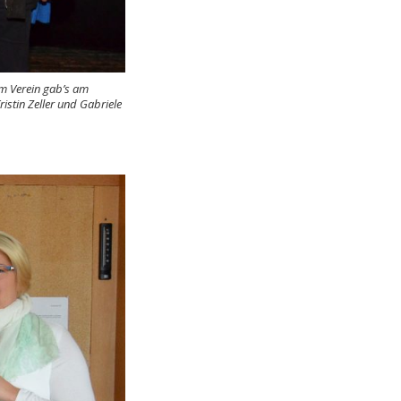
m Verein gab’s am
istin Zeller und Gabriele