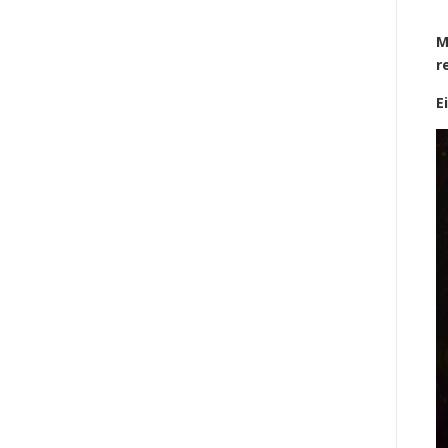
M
r
E