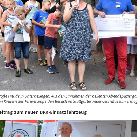
oße Freude in Unterriexingen: Aus den Einnahmen der beliebten Abendspaziergä
n Kindern des Feriencamps den Besuch im Stuttgarter Feuerwehr-Museum ermög
eitrag zum neuen DRK-Einsatzfahrzeug