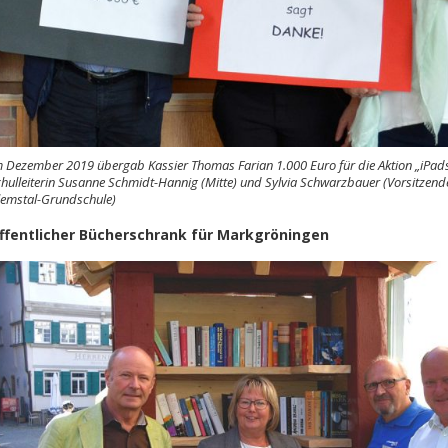
 Dezember 2019 übergab Kassier Thomas Farian 1.000 Euro für die Aktion „iPads
hulleiterin Susanne Schmidt-Hannig (Mitte) und Sylvia Schwarzbauer (Vorsitzend
lemstal-Grundschule)
ffentlicher Bücherschrank für Markgröningen