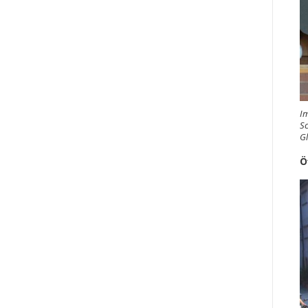
Im
Sc
G
Ö