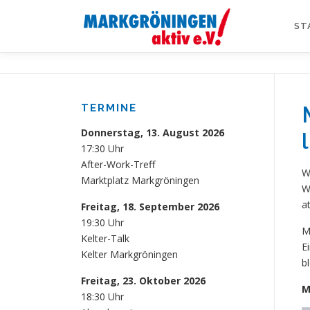
Zum
Inhalt
ST
springen
TERMINE
Donnerstag, 13. August 2026
17:30 Uhr
After-Work-Treff
W
Marktplatz Markgröningen
W
a
Freitag, 18. September 2026
19:30 Uhr
M
Kelter-Talk
E
Kelter Markgröningen
b
Freitag, 23. Oktober 2026
M
18:30 Uhr