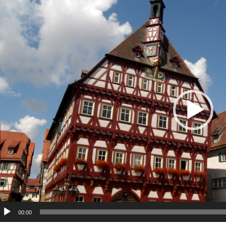
ideo-
layer
00:00