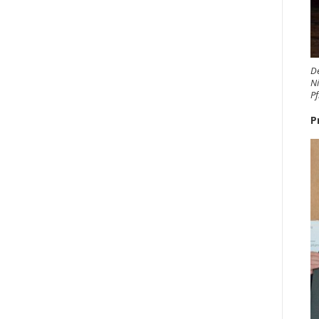
De
Ni
Pf
P