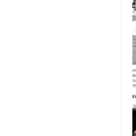
Im
Bü
Sc
T
E