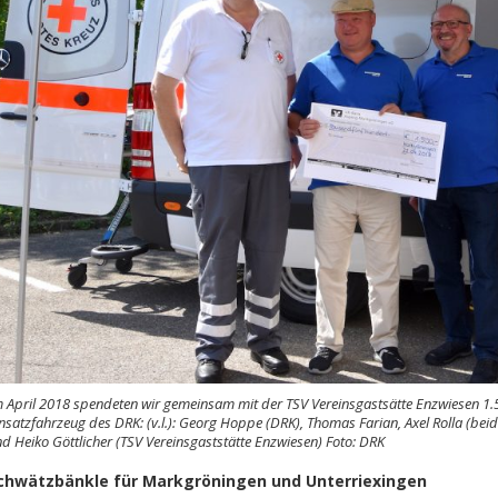
 April 2018 spendeten wir gemeinsam mit der TSV Vereinsgastsätte Enzwiesen 1.5
nsatzfahrzeug des DRK: (v.l.): Georg Hoppe (DRK), Thomas Farian, Axel Rolla (bei
d Heiko Göttlicher (TSV Vereinsgaststätte Enzwiesen) Foto: DRK
chwätzbänkle für Markgröningen und Unterriexingen