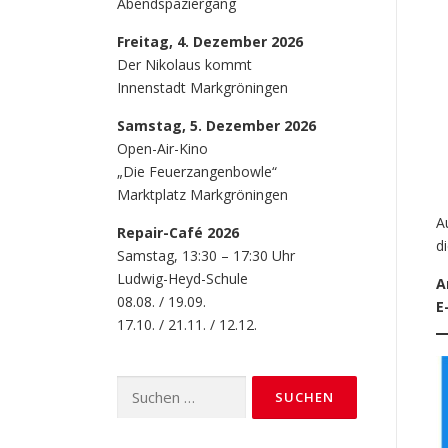
Abendspaziergang
Freitag, 4. Dezember 2026
Der Nikolaus kommt
Innenstadt Markgröningen
Samstag, 5. Dezember 2026
Open-Air-Kino
„Die Feuerzangenbowle“
Marktplatz Markgröningen
A
Repair-Café 2026
d
Samstag, 13:30 – 17:30 Uhr
Ludwig-Heyd-Schule
A
08.08. / 19.09.
E
17.10. / 21.11. / 12.12.
Suchen
nach: