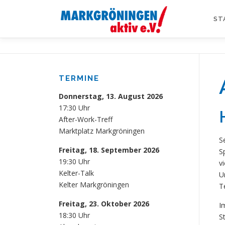
Zum
Inhalt
ST
springen
TERMINE
Donnerstag, 13. August 2026
17:30 Uhr
After-Work-Treff
Marktplatz Markgröningen
S
Freitag, 18. September 2026
S
19:30 Uhr
v
Kelter-Talk
U
Kelter Markgröningen
T
Freitag, 23. Oktober 2026
I
18:30 Uhr
S