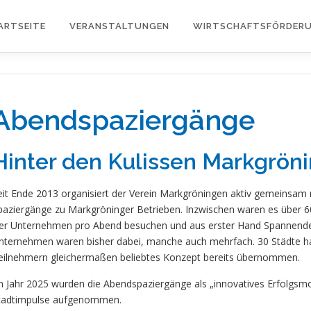
ARTSEITE
VERANSTALTUNGEN
WIRTSCHAFTSFÖRDER
Abendspaziergänge
Hinter den Kulissen Markgrö
eit Ende 2013 organisiert der Verein Markgröningen aktiv gemeinsam 
paziergänge zu Markgröninger Betrieben. Inzwischen waren es über 6
ier Unternehmen pro Abend besuchen und aus erster Hand Spannendes
nternehmen waren bisher dabei, manche auch mehrfach. 30 Städte h
eilnehmern gleichermaßen beliebtes Konzept bereits übernommen.
m Jahr 2025 wurden die Abendspaziergänge als „innovatives Erfolgsmo
tadtimpulse aufgenommen.