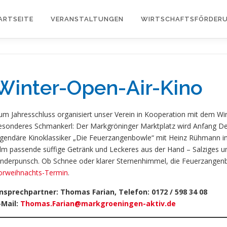
ARTSEITE
VERANSTALTUNGEN
WIRTSCHAFTSFÖRDER
Winter-Open-Air-Kino
um Jahresschluss organisiert unser Verein in Kooperation mit dem Wirt
esonderes Schmankerl: Der Markgröninger Marktplatz wird Anfang De
egendäre Kinoklassiker „Die Feuerzangenbowle“ mit Heinz Rühmann in 
ilm passende süffige Getränk und Leckeres aus der Hand – Salziges un
inderpunsch. Ob Schnee oder klarer Sternenhimmel, die Feuerzangen
orweihnachts-Termin
.
nsprechpartner: Thomas Farian, Telefon: 0172 / 598 34 08
-Mail:
Thomas.Farian@markgroeningen-aktiv.de