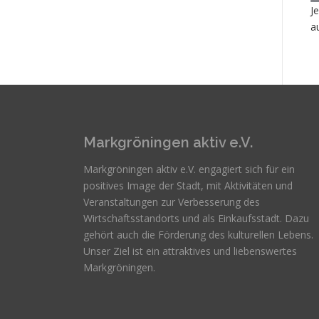
J
a
Markgröningen aktiv e.V.
Markgröningen aktiv e.V. engagiert sich für ein
positives Image der Stadt, mit Aktivitäten und
Veranstaltungen zur Verbesserung des
Wirtschaftsstandorts und als Einkaufsstadt. Dazu
gehört auch die Förderung des kulturellen Lebens.
Unser Ziel ist ein attraktives und liebenswertes
Markgröningen.