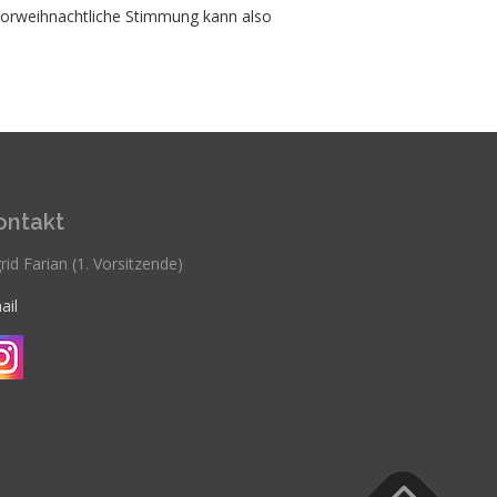
Vorweihnachtliche Stimmung kann also
ontakt
rid Farian (1. Vorsitzende)
ail