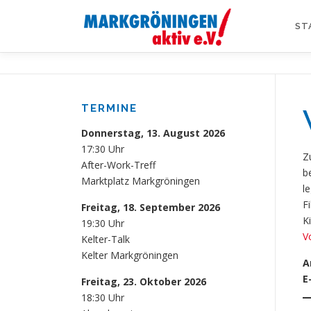
Zum
Inhalt
ST
springen
TERMINE
Donnerstag, 13. August 2026
17:30 Uhr
Z
After-Work-Treff
b
Marktplatz Markgröningen
l
F
Freitag, 18. September 2026
K
19:30 Uhr
V
Kelter-Talk
Kelter Markgröningen
A
E
Freitag, 23. Oktober 2026
18:30 Uhr