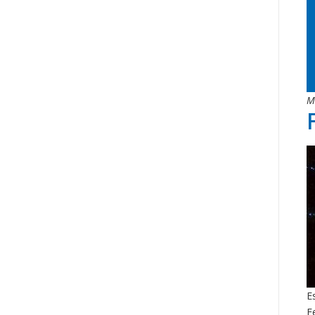
M
E
F