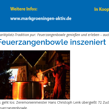
arktplatz-Tradition pur: Feuerzangenbowle genießen und erleben – au
Feuerzangenbowle inszeniert
s geht los: Zeremonienmeister Hans Christoph Lenk übergießt 72 Zuck
euerzangenbowle.