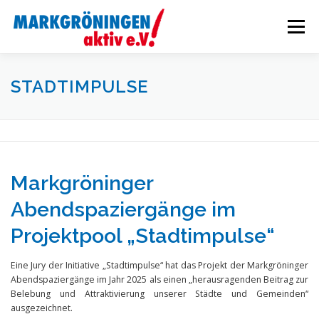
Zum
Inhalt
Menü
springen
STARTSEITE
VERANSTALTUNGEN
STADTIMPULSE
WIRTSCHAFTSFÖRDERUNG
AKTUELLES
Markgröninger
ÜBER UNS
INTERN
Abendspaziergänge im
Projektpool „Stadtimpulse“
Eine Jury der Initiative „Stadtimpulse“ hat das Projekt der Markgröninger
Abendspaziergänge im Jahr 2025 als einen „herausragenden Beitrag zur
Belebung und Attraktivierung unserer Städte und Gemeinden“
ausgezeichnet.