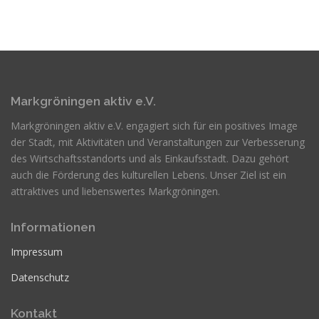
Markgröningen aktiv e.V.
Markgröningen aktiv e.V. engagiert sich für ein positives Image
der Stadt, mit Aktivitäten und Veranstaltungen zur Verbesserung
des Wirtschaftsstandorts und als Einkaufsstadt. Dazu gehört
auch die Förderung des kulturellen Lebens. Unser Ziel ist ein
attraktives und liebenswertes Markgröningen.
Informationen
Impressum
Datenschutz
Kontakt