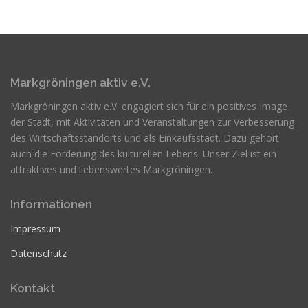
Markgröningen aktiv e.V.
Markgröningen aktiv e.V. engagiert sich für ein positives Image
der Stadt, mit Aktivitäten und Veranstaltungen zur Verbesserung
des Wirtschaftsstandorts und als Einkaufsstadt. Dazu gehört
auch die Förderung des kulturellen Lebens. Unser Ziel ist ein
attraktives und liebenswertes Markgröningen.
Informationen
Impressum
Datenschutz
Kontakt