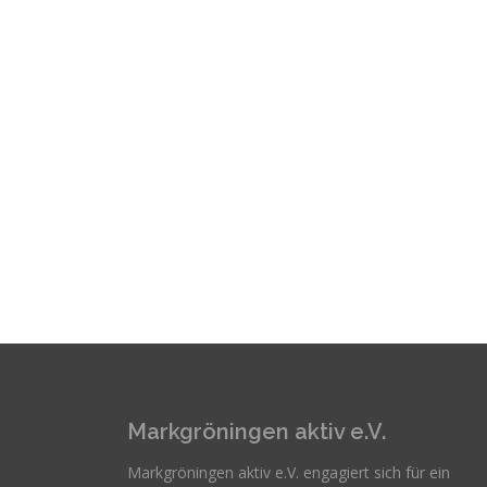
Markgröningen aktiv e.V.
Markgröningen aktiv e.V. engagiert sich für ein