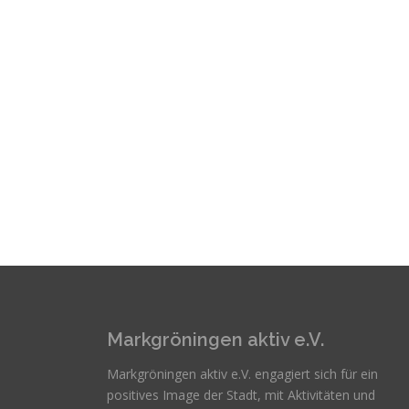
Markgröningen aktiv e.V.
Markgröningen aktiv e.V. engagiert sich für ein
positives Image der Stadt, mit Aktivitäten und