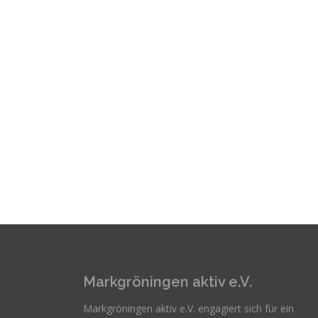
Markgröningen aktiv e.V.
Markgröningen aktiv e.V. engagiert sich für ein