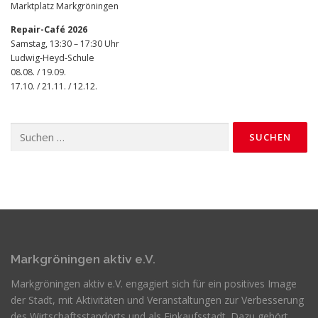
Marktplatz Markgröningen
Repair-Café 2026
Samstag, 13:30 – 17:30 Uhr
Ludwig-Heyd-Schule
08.08. / 19.09.
17.10. / 21.11. / 12.12.
Suchen
nach:
Markgröningen aktiv e.V.
Markgröningen aktiv e.V. engagiert sich für ein positives Image
der Stadt, mit Aktivitäten und Veranstaltungen zur Verbesserung
des Wirtschaftsstandorts und als Einkaufsstadt. Dazu gehört