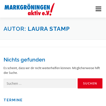
Zum
Inhalt
Menü
springen
STARTSEITE
VERANSTALTUNGEN
AUTOR:
LAURA STAMP
WIRTSCHAFTSFÖRDERUNG
AKTUELLES
Nichts gefunden
ÜBER UNS
INTERN
Es scheint, dass wir dir nicht weiterhelfen können. Möglicherweise hilft
die Suche.
Suchen
nach:
TERMINE