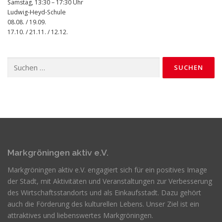
Samstag, 13:30 – 17:30 Uhr
Ludwig-Heyd-Schule
08.08. / 19.09.
17.10. / 21.11. / 12.12.
Suchen
nach:
Markgröningen aktiv e.V.
Markgröningen aktiv e.V. engagiert sich für ein positives Image
der Stadt, mit Aktivitäten und Veranstaltungen zur Verbesserung
des Wirtschaftsstandorts und als Einkaufsstadt. Dazu gehört
auch die Förderung des kulturellen Lebens. Unser Ziel ist ein
attraktives und liebenswertes Markgröningen.