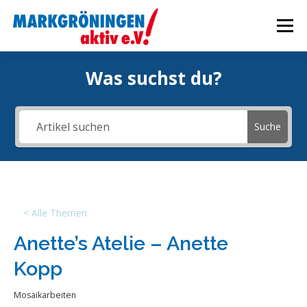
Zum
Inhalt
Menü
springen
Was suchst du?
STARTSEITE
VERANSTALTUNGEN
Suche
WIRTSCHAFTSFÖRDERUNG
AKTUELLES
ÜBER UNS
INTERN
< Alle Themen
Anette’s Atelie – Anette
Kopp
Mosaikarbeiten