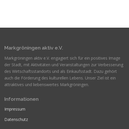
Markgröningen aktiv e.V.
Markgröningen aktiv e.V. engagiert sich für ein positives Image
der Stadt, mit Aktivitäten und Veranstaltungen zur Verbesserung
des Wirtschaftsstandorts und als Einkaufsstadt. Dazu gehört
auch die Förderung des kulturellen Lebens. Unser Ziel ist ein
attraktives und liebenswertes Markgröningen.
Informationen
Impressum
Datenschutz