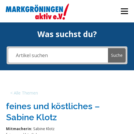
Zum
Inhalt
Menü
springen
Was suchst du?
STARTSEITE
VERANSTALTUNGEN
Suche
WIRTSCHAFTSFÖRDERUNG
AKTUELLES
ÜBER UNS
INTERN
< Alle Themen
feines und köstliches –
Sabine Klotz
Mitmacherin:
Sabine Klotz