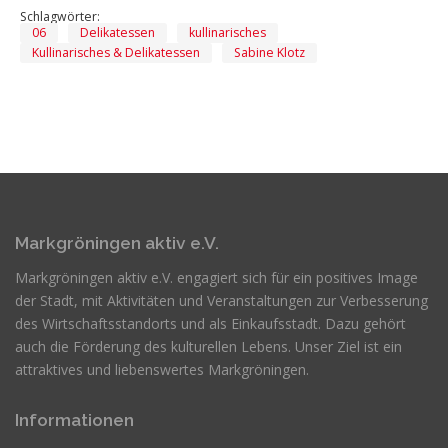
Schlagwörter:
06
Delikatessen
kullinarisches
Kullinarisches & Delikatessen
Sabine Klotz
Markgröningen aktiv e.V.
Markgröningen aktiv e.V. engagiert sich für ein positives Image
der Stadt, mit Aktivitäten und Veranstaltungen zur Verbesserung
des Wirtschaftsstandorts und als Einkaufsstadt. Dazu gehört
auch die Förderung des kulturellen Lebens. Unser Ziel ist ein
attraktives und liebenswertes Markgröningen.
Informationen