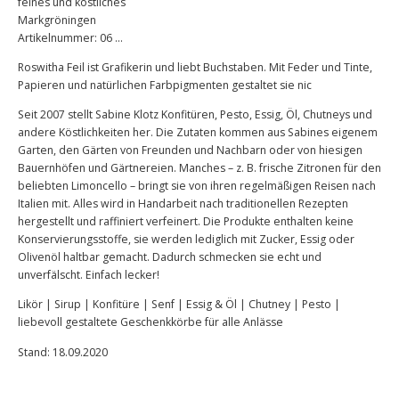
feines und köstliches
Markgröningen
Artikelnummer: 06 …
Roswitha Feil ist Grafikerin und liebt Buchstaben. Mit Feder und Tinte,
Papieren und natürlichen Farbpigmenten gestaltet sie nic
Seit 2007 stellt Sabine Klotz Konfitüren, Pesto, Essig, Öl, Chutneys und
andere Köstlichkeiten her. Die Zutaten kommen aus Sabines eigenem
Garten, den Gärten von Freunden und Nachbarn oder von hiesigen
Bauernhöfen und Gärtnereien. Manches – z. B. frische Zitronen für den
beliebten Limoncello – bringt sie von ihren regelmäßigen Reisen nach
Italien mit. Alles wird in Handarbeit nach traditionellen Rezepten
hergestellt und raffiniert verfeinert. Die Produkte enthalten keine
Konservierungsstoffe, sie werden lediglich mit Zucker, Essig oder
Olivenöl haltbar gemacht. Dadurch schmecken sie echt und
unverfälscht. Einfach lecker!
Likör | Sirup | Konfitüre | Senf | Essig & Öl | Chutney | Pesto |
liebevoll gestaltete Geschenkkörbe für alle Anlässe
Stand: 18.09.2020