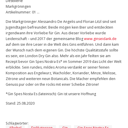
Destillerie
Markgröningen
Artikelnummer: 01 …
Die Markgröninger Alessandro De Angelis und Florian Litzl sind seit
Jugendtagen befreundet. Beide mögen kein Bier und entdeckten
irgendwann ihre Vorliebe für Gin. Aus dieser Vorliebe wurde
Leidenschaft – und 2017 der gemeinsame Blog
www.ginseidank.de
auf dem sie ihre Leser in die Welt des Gins entführen. Und dann kam
der Wunsch nach dem eigenen Gin. Die höchste Qualitätsstufe sollte
es sein, ein London Dry Gin also. Mehr als ein Jahr feilten sie am
Rezept bevor Gin Spes Nostra Es* im Sommer 2019 das Licht der Welt
erblickte. Sein rundes, mildes Aroma verdankt er seiner feinen
Komposition aus Engelwurz, Wacholder, Koriander, Minze, Melisse,
Zitrone und weiteren neun Botanicals. Die Macher empfehlen den
Genuss pur oder on the rocks mit einer Scheibe Zitrone!
*Gin Spes Nosta Es (lateinisch): Gin ist unsere Hoffnung
Stand: 25.08.2020
Schlagwörter:
Alkohol
Delikatessen
Gin
Gin Spes Nostra Es