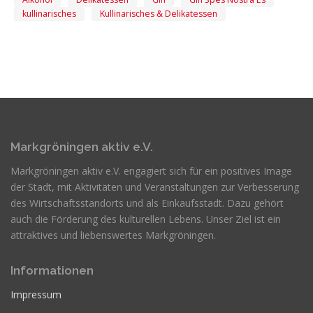
kullinarisches
Kullinarisches & Delikatessen
Markgröningen aktiv e.V.
Markgröningen aktiv e.V. engagiert sich für ein positives Image
der Stadt, mit Aktivitäten und Veranstaltungen zur Verbesserung
des Wirtschaftsstandorts und als Einkaufsstadt. Dazu gehört
auch die Förderung des kulturellen Lebens. Unser Ziel ist ein
attraktives und liebenswertes Markgröningen.
Informationen
Impressum