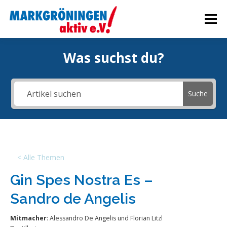
Zum
Inhalt
Menü
springen
Was suchst du?
STARTSEITE
VERANSTALTUNGEN
Suche
WIRTSCHAFTSFÖRDERUNG
AKTUELLES
ÜBER UNS
INTERN
< Alle Themen
Gin Spes Nostra Es –
Sandro de Angelis
Mitmacher
: Alessandro De Angelis und Florian Litzl