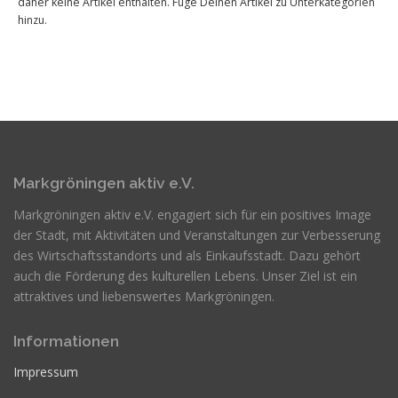
daher keine Artikel enthalten. Füge Deinen Artikel zu Unterkategorien
hinzu.
Markgröningen aktiv e.V.
Markgröningen aktiv e.V. engagiert sich für ein positives Image
der Stadt, mit Aktivitäten und Veranstaltungen zur Verbesserung
des Wirtschaftsstandorts und als Einkaufsstadt. Dazu gehört
auch die Förderung des kulturellen Lebens. Unser Ziel ist ein
attraktives und liebenswertes Markgröningen.
Informationen
Impressum