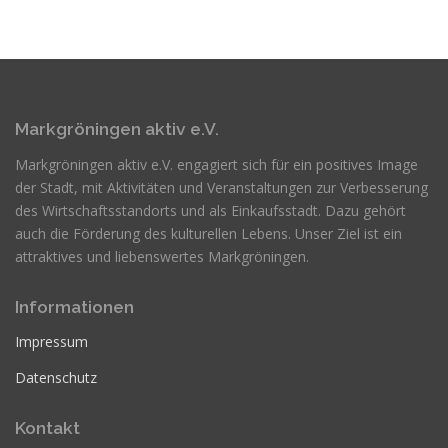
Markgröningen aktiv e.V.
Markgröningen aktiv e.V. engagiert sich für ein positives Image
der Stadt, mit Aktivitäten und Veranstaltungen zur Verbesserung
des Wirtschaftsstandorts und als Einkaufsstadt. Dazu gehört
auch die Förderung des kulturellen Lebens. Unser Ziel ist ein
attraktives und liebenswertes Markgröningen.
Informationen
Impressum
Datenschutz
Kontakt