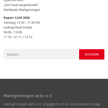
Open-Air-Kino
„Die Feuerzangenbowle“
Marktplatz Markgröningen
Repair-Café 2026
Samstag, 13:30 – 17:30 Uhr
Ludwig-Heyd-Schule
08.08. / 19.09.
17.10. / 21.11. / 12.12.
Suchen
nach:
Markgröningen aktiv e.V.
Markgröningen aktiv e.V. engagiert sich für ein positives Image