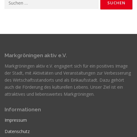
nach:
Markgröningen aktiv e.V.
Markgröningen aktiv e.V. engagiert sich für ein positives Image
der Stadt, mit Aktivitäten und Veranstaltungen zur Verbesserung
des Wirtschaftsstandorts und als Einkaufsstadt. Dazu gehört
auch die Förderung des kulturellen Lebens. Unser Ziel ist ein
attraktives und liebenswertes Markgröningen.
Informationen
Impressum
Datenschutz