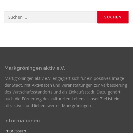
Suchen
nach:
Markgröningen aktiv e.V.
Markgröningen aktiv e.V. engagiert sich für ein positives Image
der Stadt, mit Aktivitäten und Veranstaltungen zur Verbesserung
des Wirtschaftsstandorts und als Einkaufsstadt. Dazu gehört
auch die Förderung des kulturellen Lebens. Unser Ziel ist ein
attraktives und liebenswertes Markgröningen.
Informationen
Impressum