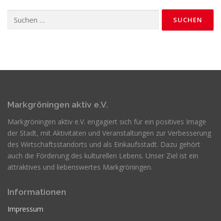
Suchen
nach:
Markgröningen aktiv e.V.
Markgröningen aktiv e.V. engagiert sich für ein positives Image
der Stadt, mit Aktivitäten und Veranstaltungen zur Verbesserung
des Wirtschaftsstandorts und als Einkaufsstadt. Dazu gehört
auch die Förderung des kulturellen Lebens. Unser Ziel ist ein
attraktives und liebenswertes Markgröningen.
Informationen
Impressum