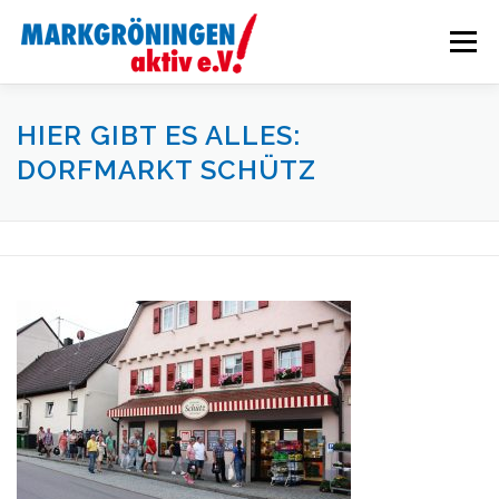
Zum
Inhalt
Menü
springen
STARTSEITE
VERANSTALTUNGEN
HIER GIBT ES ALLES:
DORFMARKT SCHÜTZ
WIRTSCHAFTSFÖRDERUNG
AKTUELLES
ÜBER UNS
INTERN