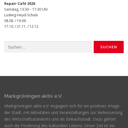
Repair-Café 2026
Samstag, 13:30 – 17:30 Uhr
Ludwig-Heyd-Schule
08.08. / 19.09.
17.10. / 21.11. / 12.12.
Suchen
nach:
Markgröningen aktiv e.V.
Markgröningen aktiv e.V. engagiert sich für ein positives Image
der Stadt, mit Aktivitäten und Veranstaltungen zur Verbesserung
des Wirtschaftsstandorts und als Einkaufsstadt. Dazu gehört
auch die Förderung des kulturellen Lebens. Unser Ziel ist ein