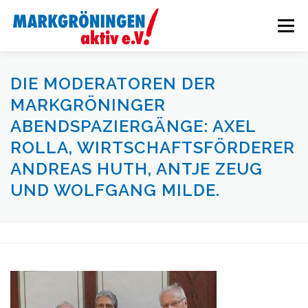
Zum
Inhalt
Menü
springen
STARTSEITE
VERANSTALTUNGEN
DIE MODERATOREN DER
MARKGRÖNINGER
ABENDSPAZIERGÄNGE: AXEL
WIRTSCHAFTSFÖRDERUNG
AKTUELLES
ROLLA, WIRTSCHAFTSFÖRDERER
ANDREAS HUTH, ANTJE ZEUG
ÜBER UNS
INTERN
UND WOLFGANG MILDE.