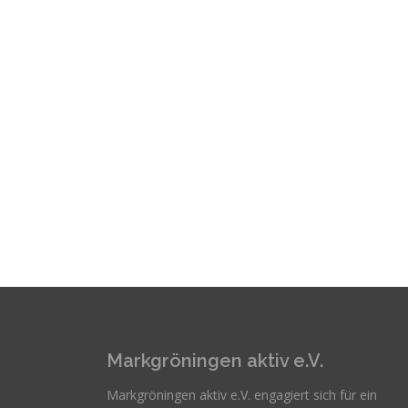
Markgröningen aktiv e.V.
Markgröningen aktiv e.V. engagiert sich für ein