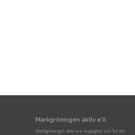
Markgröningen aktiv e.V.
Markgröningen aktiv e.V. engagiert sich für ein