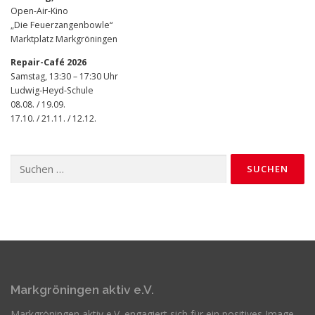
Open-Air-Kino
„Die Feuerzangenbowle“
Marktplatz Markgröningen
Repair-Café 2026
Samstag, 13:30 – 17:30 Uhr
Ludwig-Heyd-Schule
08.08. / 19.09.
17.10. / 21.11. / 12.12.
Suchen
nach:
Markgröningen aktiv e.V.
Markgröningen aktiv e.V. engagiert sich für ein positives Image