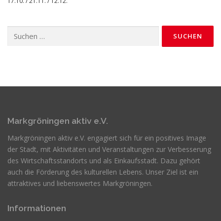
17.10. / 21.11. / 12.12.
Suchen
nach:
Markgröningen aktiv e.V.
Markgröningen aktiv e.V. engagiert sich für ein positives Image
der Stadt, mit Aktivitäten und Veranstaltungen zur Verbesserung
des Wirtschaftsstandorts und als Einkaufsstadt. Dazu gehört
auch die Förderung des kulturellen Lebens. Unser Ziel ist ein
attraktives und liebenswertes Markgröningen.
Informationen