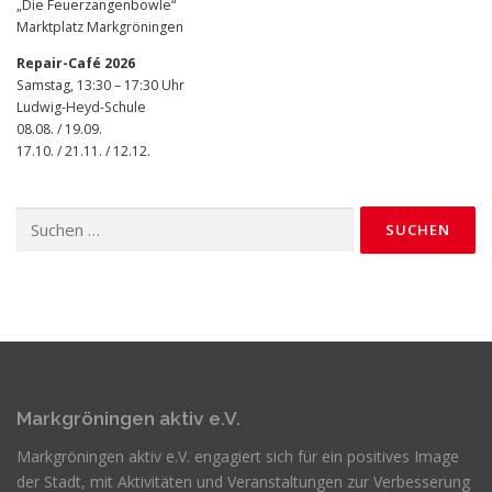
„Die Feuerzangenbowle“
Marktplatz Markgröningen
Repair-Café 2026
Samstag, 13:30 – 17:30 Uhr
Ludwig-Heyd-Schule
08.08. / 19.09.
17.10. / 21.11. / 12.12.
Suchen
nach:
Markgröningen aktiv e.V.
Markgröningen aktiv e.V. engagiert sich für ein positives Image
der Stadt, mit Aktivitäten und Veranstaltungen zur Verbesserung