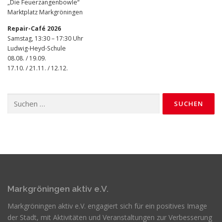
„Die Feuerzangenbowle“
Marktplatz Markgröningen
Repair-Café 2026
Samstag, 13:30 – 17:30 Uhr
Ludwig-Heyd-Schule
08.08. / 19.09.
17.10. / 21.11. / 12.12.
Suchen
nach:
Markgröningen aktiv e.V.
Markgröningen aktiv e.V. engagiert sich für ein positives Image
der Stadt, mit Aktivitäten und Veranstaltungen zur Verbesserung