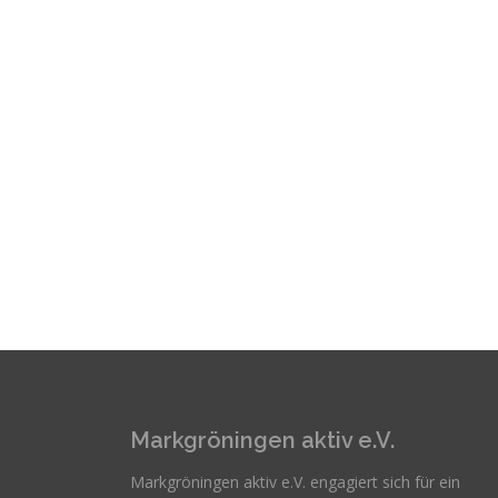
Markgröningen aktiv e.V.
Markgröningen aktiv e.V. engagiert sich für ein