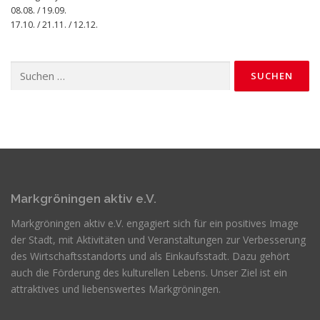
08.08. / 19.09.
17.10. / 21.11. / 12.12.
Suchen
nach:
Markgröningen aktiv e.V.
Markgröningen aktiv e.V. engagiert sich für ein positives Image
der Stadt, mit Aktivitäten und Veranstaltungen zur Verbesserung
des Wirtschaftsstandorts und als Einkaufsstadt. Dazu gehört
auch die Förderung des kulturellen Lebens. Unser Ziel ist ein
attraktives und liebenswertes Markgröningen.