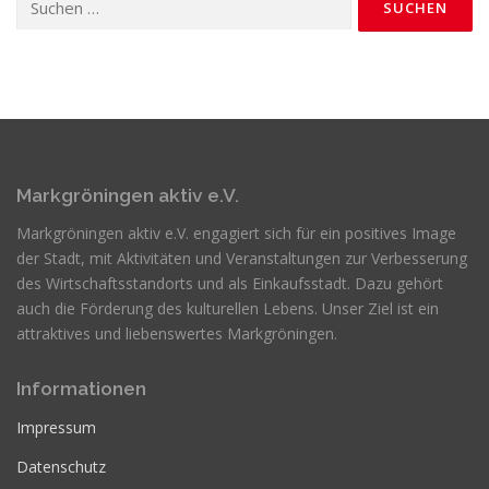
nach:
Markgröningen aktiv e.V.
Markgröningen aktiv e.V. engagiert sich für ein positives Image
der Stadt, mit Aktivitäten und Veranstaltungen zur Verbesserung
des Wirtschaftsstandorts und als Einkaufsstadt. Dazu gehört
auch die Förderung des kulturellen Lebens. Unser Ziel ist ein
attraktives und liebenswertes Markgröningen.
Informationen
Impressum
Datenschutz