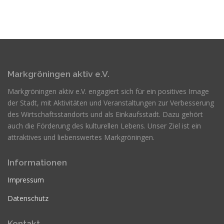
Markgröningen aktiv e.V.
Markgröningen aktiv e.V. engagiert sich für ein positives Image
der Stadt, mit Aktivitäten und Veranstaltungen zur Verbesserung
des Wirtschaftsstandorts und als Einkaufsstadt. Dazu gehört
auch die Förderung des kulturellen Lebens. Unser Ziel ist ein
attraktives und liebenswertes Markgröningen.
Informationen
Impressum
Datenschutz
Kontakt