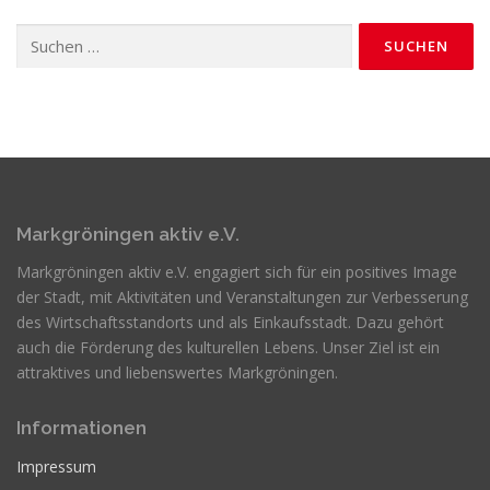
Suchen
nach:
Markgröningen aktiv e.V.
Markgröningen aktiv e.V. engagiert sich für ein positives Image
der Stadt, mit Aktivitäten und Veranstaltungen zur Verbesserung
des Wirtschaftsstandorts und als Einkaufsstadt. Dazu gehört
auch die Förderung des kulturellen Lebens. Unser Ziel ist ein
attraktives und liebenswertes Markgröningen.
Informationen
Impressum