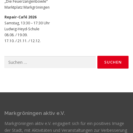
„Die Feuerzangenbowle“
Marktplatz Markgröningen
Repair-Café 2026
Samstag, 13:30 – 17:30 Uhr
Ludwig-Heyd-Schule
08.08. / 19.09.
17.10. / 21.11. / 12.12.
Suchen
nach:
Markgröningen aktiv e.V.
Markgröningen aktiv e.V. engagiert sich für ein positives Image
der Stadt, mit Aktivitäten und Veranstaltungen zur Verbesserung