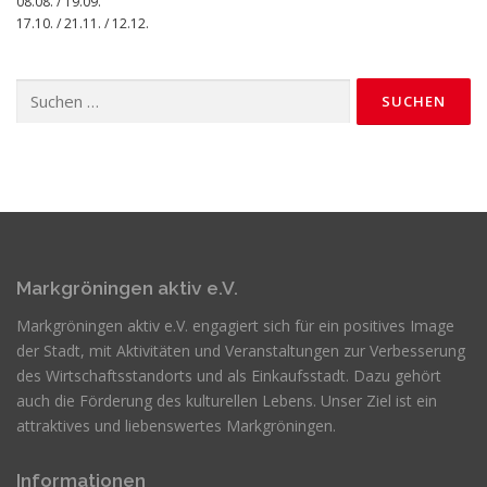
08.08. / 19.09.
17.10. / 21.11. / 12.12.
Suchen
nach:
Markgröningen aktiv e.V.
Markgröningen aktiv e.V. engagiert sich für ein positives Image
der Stadt, mit Aktivitäten und Veranstaltungen zur Verbesserung
des Wirtschaftsstandorts und als Einkaufsstadt. Dazu gehört
auch die Förderung des kulturellen Lebens. Unser Ziel ist ein
attraktives und liebenswertes Markgröningen.
Informationen