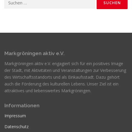
nach:
Markgröningen aktiv e.V.
Markgröningen aktiv e.V. engagiert sich für ein positives Image
der Stadt, mit Aktivitäten und Veranstaltungen zur Verbesserung
des Wirtschaftsstandorts und als Einkaufsstadt. Dazu gehört
auch die Förderung des kulturellen Lebens. Unser Ziel ist ein
attraktives und liebenswertes Markgröningen.
Informationen
Impressum
Datenschutz