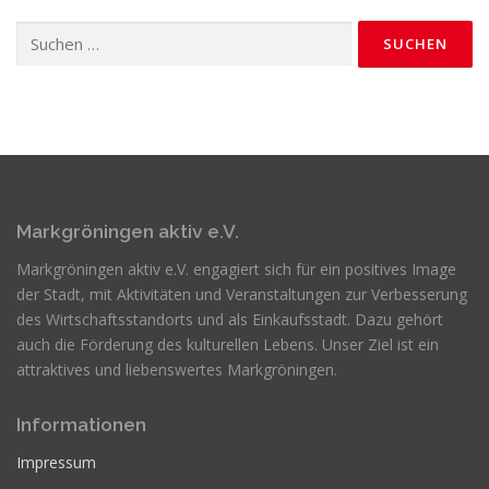
Suchen
nach:
Markgröningen aktiv e.V.
Markgröningen aktiv e.V. engagiert sich für ein positives Image
der Stadt, mit Aktivitäten und Veranstaltungen zur Verbesserung
des Wirtschaftsstandorts und als Einkaufsstadt. Dazu gehört
auch die Förderung des kulturellen Lebens. Unser Ziel ist ein
attraktives und liebenswertes Markgröningen.
Informationen
Impressum