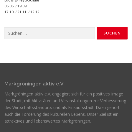
Ludwig-Heyd-Schule
08.08. / 19.09.
17.10. / 21.11. / 12.12.
Suchen
nach:
Markgröningen aktiv e.V.
Markgröningen aktiv e.V. engagiert sich für ein positives Image
der Stadt, mit Aktivitäten und Veranstaltungen zur Verbesserung
des Wirtschaftsstandorts und als Einkaufsstadt. Dazu gehört
auch die Förderung des kulturellen Lebens. Unser Ziel ist ein
attraktives und liebenswertes Markgröningen.