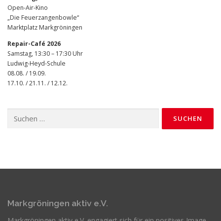
Open-Air-Kino
„Die Feuerzangenbowle“
Marktplatz Markgröningen
Repair-Café 2026
Samstag, 13:30 – 17:30 Uhr
Ludwig-Heyd-Schule
08.08. / 19.09.
17.10. / 21.11. / 12.12.
Suchen
nach:
Markgröningen aktiv e.V.
Markgröningen aktiv e.V. engagiert sich für ein positives Image