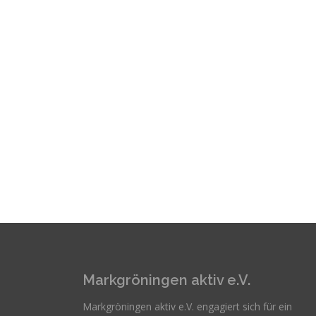
Markgröningen aktiv e.V.
Markgröningen aktiv e.V. engagiert sich für ein