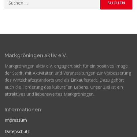
nach:
Markgröningen aktiv e.V.
Markgröningen aktiv e.V. engagiert sich für ein positives Image
der Stadt, mit Aktivitäten und Veranstaltungen zur Verbesserung
des Wirtschaftsstandorts und als Einkaufsstadt. Dazu gehört
auch die Förderung des kulturellen Lebens. Unser Ziel ist ein
attraktives und liebenswertes Markgröningen.
Informationen
Impressum
Datenschutz