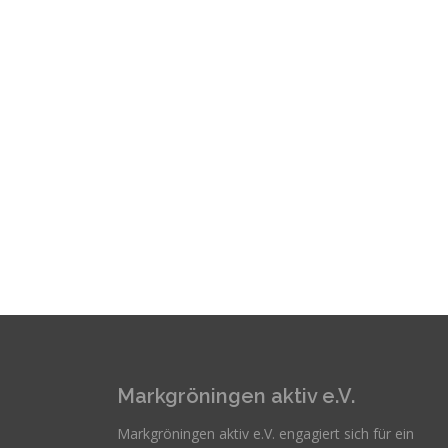
Markgröningen aktiv e.V.
Markgröningen aktiv e.V. engagiert sich für ein