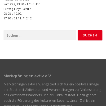
Samstag, 13:30 – 17:30 Uhr
Ludwig-Heyd-Schule
08.08. / 19.09.
17.10. / 21.11. / 12.12.
Suchen
nach:
Markgröningen aktiv e.V.
Markgröningen aktiv e.V. engagiert sich für ein positives Image
der Stadt, mit Aktivitäten und Veranstaltungen zur Verbesserung
des Wirtschaftsstandorts und als Einkaufsstadt. Dazu gehört
auch die Förderung des kulturellen Lebens. Unser Ziel ist ein
attraktives und liebenswertes Markgröningen.