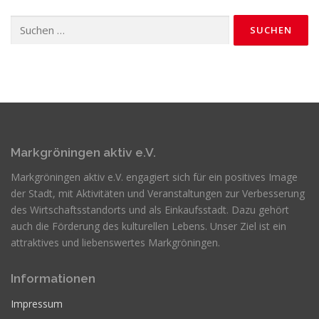
Suchen
nach:
Markgröningen aktiv e.V.
Markgröningen aktiv e.V. engagiert sich für ein positives Image
der Stadt, mit Aktivitäten und Veranstaltungen zur Verbesserung
des Wirtschaftsstandorts und als Einkaufsstadt. Dazu gehört
auch die Förderung des kulturellen Lebens. Unser Ziel ist ein
attraktives und liebenswertes Markgröningen.
Informationen
Impressum