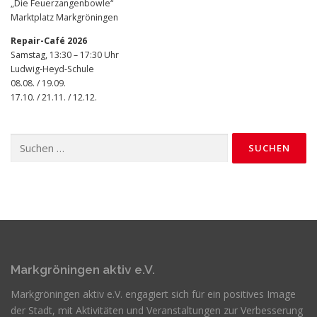
„Die Feuerzangenbowle“
Marktplatz Markgröningen
Repair-Café 2026
Samstag, 13:30 – 17:30 Uhr
Ludwig-Heyd-Schule
08.08. / 19.09.
17.10. / 21.11. / 12.12.
Suchen
nach:
Markgröningen aktiv e.V.
Markgröningen aktiv e.V. engagiert sich für ein positives Image
der Stadt, mit Aktivitäten und Veranstaltungen zur Verbesserung