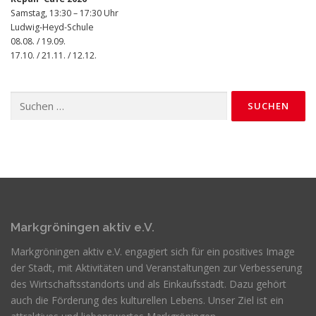
Samstag, 13:30 – 17:30 Uhr
Ludwig-Heyd-Schule
08.08. / 19.09.
17.10. / 21.11. / 12.12.
Suchen
nach:
Markgröningen aktiv e.V.
Markgröningen aktiv e.V. engagiert sich für ein positives Image
der Stadt, mit Aktivitäten und Veranstaltungen zur Verbesserung
des Wirtschaftsstandorts und als Einkaufsstadt. Dazu gehört
auch die Förderung des kulturellen Lebens. Unser Ziel ist ein