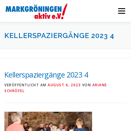
Zum
Inhalt
Menü
springen
STARTSEITE
VERANSTALTUNGEN
KELLERSPAZIERGÄNGE 2023 4
WIRTSCHAFTSFÖRDERUNG
AKTUELLES
Kellerspaziergänge 2023 4
ÜBER UNS
INTERN
VERÖFFENTLICHT AM
AUGUST 6, 2023
VON
ARIANE
SCHRÖFEL