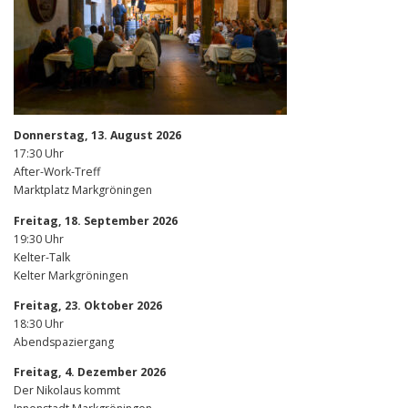
v
i
g
a
t
i
Donnerstag, 13. August 2026
17:30 Uhr
o
After-Work-Treff
n
Marktplatz Markgröningen
Freitag, 18. September 2026
19:30 Uhr
Kelter-Talk
Kelter Markgröningen
Freitag, 23. Oktober 2026
18:30 Uhr
Abendspaziergang
Freitag, 4. Dezember 2026
Der Nikolaus kommt