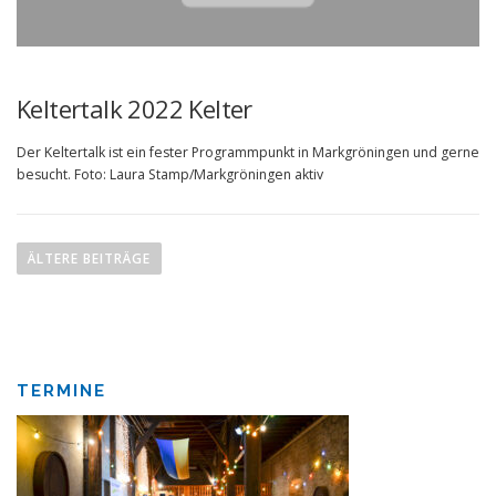
Keltertalk 2022 Kelter
Der Keltertalk ist ein fester Programmpunkt in Markgröningen und gerne
besucht. Foto: Laura Stamp/Markgröningen aktiv
B
e
ÄLTERE BEITRÄGE
i
t
r
a
TERMINE
g
s
n
a